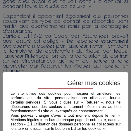
génétiques avant que ne soit conclu le contrat et
pendant toute la durée de celui-ci »
Cependant il appartient également aux personnes
souscrivant ce type de contrat de répondre, sans
mentir, aux questionnaires remis par la compagnie
d’assurance.
L’article L.113-2 du Code des Assurances prévoit
que l’assuré est obligé « De répondre exactement
aux questions posées par l'assureur, notamment dans
le formulaire de déclaration du risque par lequel
l'assureur l'interroge lors de la conclusion du contrat,
sur les circonstances qui sont de nature à faire
apprécier par l'assureur les risques qu'il prend en
charge ».
La sanction prévue en cas de manquement à cette
Gérer mes cookies
obligation est la nullité du contrat d’assurance.
Cette nullité est prévue par l’article L.113-8 du
Le site utilise des cookies pour mesurer et améliorer les
Code des Assurances.
performances du site, personnaliser son affichage, fournir
certains services. Si vous cliquez sur « Refuser », nous ne
Dans un arrêt rendu par la Cour de cassation le 31
déposerons que des cookies strictement nécessaires au bon
aout 2022 (n°20-22.317) l’interdiction faite aux
fonctionnement du site ou exemptés de consentement.
compagnies de recourir à un test génétique s’est
Vous pouvez changer d’avis à tout moment depuis le lien «
heurté à l’obligation de l’assuré de répondre
Mentions légales » en bas de chaque page de notre site, dans la
exactement aux questionnaires de santé.
section « 2.1 Utilisation des données personnelles collectées sur
le site » en cliquant sur le bouton « Editer les cookies ».