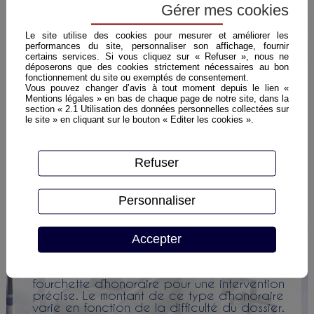
Honoraire au temps passé
Gérer mes cookies
Selon la difficulté du dossier et la nature des
tâches réalisées mon forfait horaire varie entre
Le site utilise des cookies pour mesurer et améliorer les
144 € TTC et 180 € TTC de l’heure.
performances du site, personnaliser son affichage, fournir
certains services. Si vous cliquez sur « Refuser », nous ne
déposerons que des cookies strictement nécessaires au bon
fonctionnement du site ou exemptés de consentement.
Vous pouvez changer d’avis à tout moment depuis le lien «
Mentions légales » en bas de chaque page de notre site, dans la
section « 2.1 Utilisation des données personnelles collectées sur
le site » en cliquant sur le bouton « Editer les cookies ».
Refuser
Personnaliser
Accepter
Honoraire forfaitaire
Nous déterminerons un montant fixe ou une
fourchette d’honoraire pour une intervention
précise. Le montant de ce type d’honoraire
varie en fonction de la difficulté du dossier.