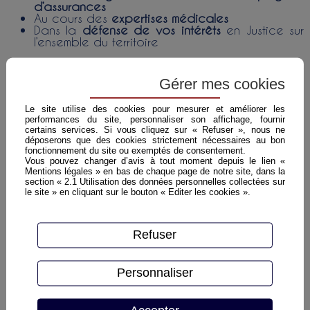
d’assurances
Au cours des
expertises médicales
Dans la
défense de vos intérêts
en Justice sur
l’ensemble du territoire
Notre expérience en matière d’
indemnisation des
victimes d’accident de la circulation
et en droit des
Gérer mes cookies
assurances vous assurerons une défense optimale
de vos droits et la meilleure indemnisation possible.
Le site utilise des cookies pour mesurer et améliorer les
performances du site, personnaliser son affichage, fournir
certains services. Si vous cliquez sur « Refuser », nous ne
déposerons que des cookies strictement nécessaires au bon
fonctionnement du site ou exemptés de consentement.
Vous pouvez changer d’avis à tout moment depuis le lien «
Mentions légales » en bas de chaque page de notre site, dans la
section « 2.1 Utilisation des données personnelles collectées sur
le site » en cliquant sur le bouton « Editer les cookies ».
Refuser
Personnaliser