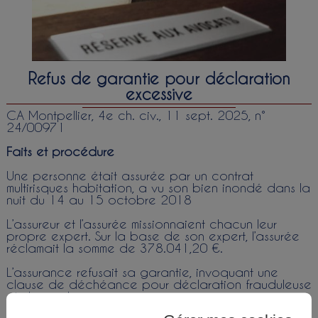
Refus de garantie pour déclaration
excessive
CA Montpellier, 4e ch. civ., 11 sept. 2025, n°
24/00971
Faits et procédure
Une personne était assurée par un contrat
multirisques habitation, a vu son bien inondé dans la
nuit du 14 au 15 octobre 2018
L’assureur et l’assurée missionnaient chacun leur
propre expert. Sur la base de son expert, l’assurée
réclamait la somme de 378.041,20 €.
L’assurance refusait sa garantie, invoquant une
clause de déchéance pour déclaration frauduleuse
et demande excessive