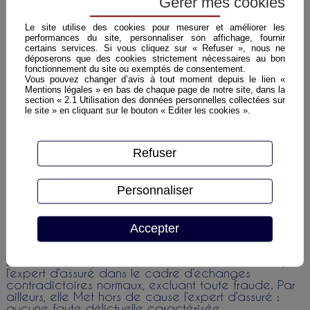
Gérer mes cookies
Après une condamnation en première instance au
paiement de la somme de 308 628 € pour le
préjudice matériel et 5 000 € pour préjudice moral,
Le site utilise des cookies pour mesurer et améliorer les
la compagnie d’assurance formait un appel invoque
performances du site, personnaliser son affichage, fournir
la mauvaise foi de l’assurée.
certains services. Si vous cliquez sur « Refuser », nous ne
déposerons que des cookies strictement nécessaires au bon
fonctionnement du site ou exemptés de consentement.
Problématique
Vous pouvez changer d’avis à tout moment depuis le lien «
Mentions légales » en bas de chaque page de notre site, dans la
L’assureur peut-il valablement
opposer une clause
section « 2.1 Utilisation des données personnelles collectées sur
de déchéance
pour fraude à l’assuré lorsque celui-
le site » en cliquant sur le bouton « Editer les cookies ».
ci, par l’intermédiaire de son expert, présente
une
réclamation jugée excessive
par l’assureur ?
Refuser
Solution
La Cour d’appel de Montpellier
rejette la
déchéance de garantie
. Si la clause est bien
Personnaliser
apparente (comme exigé par les dispositions de
l’article L. 112-4 du Code des assurances),
la
preuve de la mauvaise foi de l’assurée
(art. L. 113-1
Accepter
Code des assurances) n’est pas rapportée.
La Cour note que la réclamation a été formulée par
l’expert d’assuré dans le cadre d’échanges
contradictoires normaux, excluant toute fraude. Par
ailleurs, elle Met hors de cause l’expert d’assuré :
aucune faute délictuelle caractérisée.