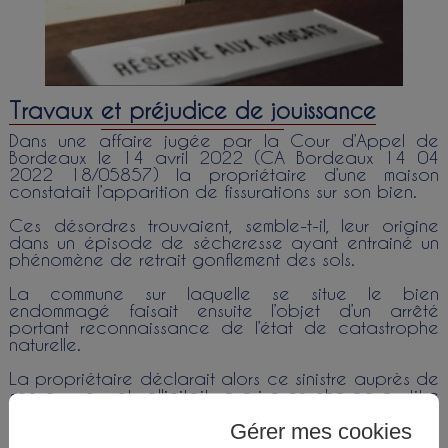
Travaux et préjudice de jouissance
Dans une affaire jugée par la Cour d’Appel de
Bordeaux le 14 avril 2022 (CA Bordeaux 14 04
2022 18/05857) la propriétaire d’une maison
constatait l’apparition de fissurations sur son bien.
Ces désordres trouvaient, semble-t-il, leur origine
dans un épisode de sécheresse ayant entrainé un
phénomène de retrait gonflement des sols.
La commune sur laquelle se situe le bien
endommagé faisait ensuite l’objet d’un arrêté
portant reconnaissance de l’état de catastrophe
naturelle.
La propriétaire déclarait alors ce sinistre auprès de
son assureur et sollicitait sa prise en charge au titre
de la garantie catastrophe naturelle.
Gérer mes cookies
Suite à un refus de garantie, la propriétaire