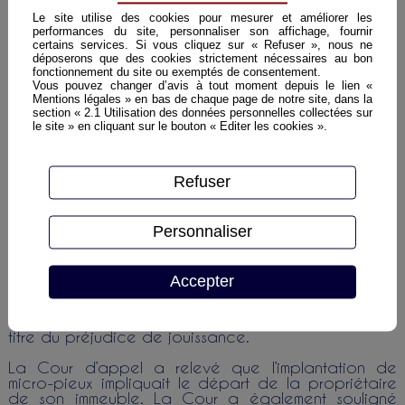
sollicitait la désignation d’un expert judiciaire.
Le site utilise des cookies pour mesurer et améliorer les
performances du site, personnaliser son affichage, fournir
Après dépôt du rapport d’expertise judiciaire la
certains services. Si vous cliquez sur « Refuser », nous ne
propriétaire assignait son assureur et demandait sa
déposerons que des cookies strictement nécessaires au bon
condamnation au paiement des travaux rendus
fonctionnement du site ou exemptés de consentement.
Vous pouvez changer d’avis à tout moment depuis le lien «
nécessaires suite à l'épisode de sécheresse.
Mentions légales » en bas de chaque page de notre site, dans la
section « 2.1 Utilisation des données personnelles collectées sur
Le Tribunal accueillait les demandes de cette
le site » en cliquant sur le bouton « Editer les cookies ».
dernière au titre des travaux de réparation et des
travaux d’embellissement, cependant la
demanderesse était déboutée de ses demandes au
titre du préjudicie de jouissance.
Refuser
Le préjudice de jouissance est le préjudice
correspondant au fait, pour le propriétaire d’un
Personnaliser
bien, d’être privé de la possibilité (totale ou
partielle) de profiter de ce bien.
Accepter
La propriétaire du bien formait appel de la
décision du Tribunal et sollicitait notamment la
condamnation de son assurance à l’indemniser au
titre du préjudice de jouissance.
La Cour d’appel a relevé que l’implantation de
micro-pieux impliquait le départ de la propriétaire
de son immeuble. La Cour a également souligné