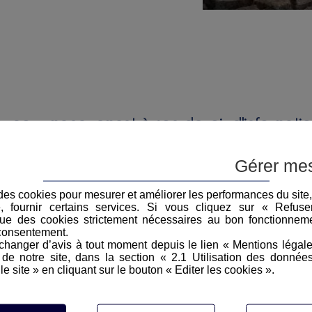
er pour manquement à son devoir d'informati
assurance pour manquement à ses obligations envers l’assuré 
Gérer me
ce le 15 décembre 2022 (CA Aix en Provence 15-12-2022 n°18-0
e d’habitation avait fait assurer son bien, par le biais d’un
e des cookies pour mesurer et améliorer les performances du site
e, fournir certains services. Si vous cliquez sur « Refus
de l’été 2007. Un arrêté portant reconnaissance de l’état de 
ue des cookies strictement nécessaires au bon fonctionneme
s consécutifs à la sécheresse et à la réhydratation des sols était
consentement.
villa procédait alors à une déclaration de sinistre auprès du cou
hanger d’avis à tout moment depuis le lien « Mentions légal
e notre site, dans la section « 2.1 Utilisation des donnée
ntait une expertise amiable. Estimant ensuite que les fissur
le site » en cliquant sur le bouton « Editer les cookies ».
rendre en charge la réparation des fissures.
a villa sollicitait auprès du Tribunal la désignation d’un expert jud
nt bien différentes de celles de l’’expert amiable. L’expert judic