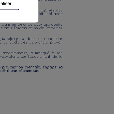
aliser
iement de travaux de reprises des
de ses demandes. Le Tribunal avait
ir dans un délai de deux ans contre
 entre l’organisation de l’expertise
pas retransmis, dans les conditions
114-2 du Code des assurances prévoit
 des recommandés, a manqué à son
ropriétaire sur l’écoulement de la
a prescription biennale, engage sa
utif à une sécheresse.