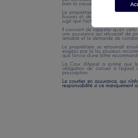
Ac
bien la cause déterminante du sinis
Le propriétaire assignait alors l
fissures et de renforcement rendu
jugé que l’action intentée par le pro
Il convient de rappeler qu’en vert
une assurance qui refuserait de pre
amiable et la demande de condamna
Le propriétaire se retournait ensu
exigées par la loi, plusieurs recom
que l’envoi d’une lettre recommandé
La Cour d’Appel a estimé que le
obligation de conseil à l’égard d
prescription.
Le courtier en assurance, qui n’i
responsabilité si ce manquement a