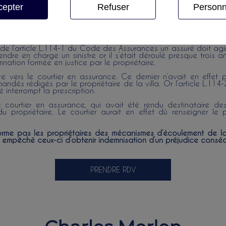
cepter
Refuser
Personn
tre avec caractère direct, déterminant et inévitable.
a compagnie d’assurance et sollicitait sa condamnation au pa
s nécessaires par la sécheresse. Néanmoins il était débouté 
priétaire de la villa n’était plus recevable.
u de l’article L.114-1 du Code des Assurances un assuré doit ag
ndre en charge un sinistre or il s’était déroulé presque trois ans
tion formée en justice par le propriétaire.
ite vers le courtier en assurance. Ce dernier n’avait en effet 
mandés rédigés par le propriétaire de la villa. Or l’article L.
 interrompt la prescription.
 courtier en assurance, qui avait été rendu destinataire
u propriétaire. Le courtier aurait en effet dû renseigner le p
nforme pas les propriétaires des mécanismes d’écoulement de l
 empêché ceux-ci d’obtenir indemnisation d’un préjudice conséc
PRENDRE RDV