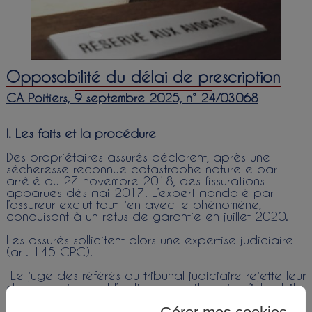
Opposabilité du délai de prescription
CA Poitiers, 9 septembre 2025, n° 24/03068
I. Les faits et la procédure
Des propriétaires assurés déclarent, après une
sécheresse reconnue catastrophe naturelle par
arrêté du 27 novembre 2018, des fissurations
apparues dès mai 2017. L’expert mandaté par
l’assureur exclut tout lien avec le phénomène,
conduisant à un refus de garantie en juillet 2020.
Les assurés sollicitent alors une expertise judiciaire
(art. 145 CPC).
Le juge des référés du tribunal judiciaire rejette leur
demande, jugeant l’action prescrite puisqu’introduite
plus de deux années après le refus de garantie.