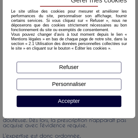
Gérer mes cookies
NB : Le délais de prescription en matière de
sécheresse est passé à 5 ans depuis l’entrée en
Le site utilise des cookies pour mesurer et améliorer les
vigueur de la du 28 décembre 2021 relative à
performances du site, personnaliser son affichage, fournir
l'indemnisation des catastrophes naturelles
certains services. Si vous cliquez sur « Refuser », nous ne
déposerons que des cookies strictement nécessaires au bon
fonctionnement du site ou exemptés de consentement.
Vous pouvez changer d’avis à tout moment depuis le lien «
II. La solution retenue
Mentions légales » en bas de chaque page de notre site, dans la
section « 2.1 Utilisation des données personnelles collectées sur
La cour d’appel raisonne en deux temps :
le site » en cliquant sur le bouton « Editer les cookies ».
Rappel du principe
: l’article 145 CPC suppose que
l’action envisagée ne soit pas « manifestement
vouée à l’échec » ; une prescription certaine rend
Refuser
irrecevable la demande.
Application au cas d’espèce
: la cour constate une
Personnaliser
incertitude sur la bonne information de l’assuré
concernant la prescription biennale. Les conditions
générales de 2010 produites ne mentionnent pas
Accepter
les articles L.114-1 et L.114-2 du code des
assurances ; les conditions générales de 2022 les
reproduisent, mais leur opposabilité en 2017 reste
douteuse. Dès lors, la prescription n’apparaît pas
acquise avec l’évidence requise.
L’expertise est donc ordonnée.