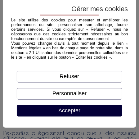
entreprise. Celle-ci préconisait la pause de 61
nouveaux micro pieux. L’assureur n’avait cependant
Gérer mes cookies
pas suivi le recommandations de l'entreprise et ne
validait qu'un devis portant sur la pause de 34
Le site utilise des cookies pour mesurer et améliorer les
micropieux.
performances du site, personnaliser son affichage, fournir
certains services. Si vous cliquez sur « Refuser », nous ne
En 2009 le couple changeait de compagnie
déposerons que des cookies strictement nécessaires au bon
d’assurance.
fonctionnement du site ou exemptés de consentement.
Vous pouvez changer d’avis à tout moment depuis le lien «
Un nouvel épisode de sécheresse, reconnu
Mentions légales » en bas de chaque page de notre site, dans la
catastrophe naturelle par arrêté en 2012, semblait
section « 2.1 Utilisation des données personnelles collectées sur
le site » en cliquant sur le bouton « Editer les cookies ».
à l’origine de nouveaux désordres.
Les époux déclaraient ce sinistre à la fois à leur
ancien et à leur nouvel assureur. Face au refus de
Refuser
garantie des deux compagnies, ils sollicitaient
l’organisation d’une expertise judiciaire.
Personnaliser
Au cours de l’expertise il était apparu que les
mesures réparatrices mis en œuvre par le premier
assureur avaient été défaillantes. Il était également
Accepter
apparu que le premier assureur avait volontairement
fait le choix de travaux à l’économie et donné des
instructions à son expert en ce sens.
L’expertise a également conclu que si des mesures
efficaces avaient été mise en œuvre, le nouveau