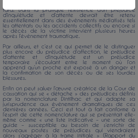
triste nouvelle que quelques heures ou jours plus
tard. Dans la pratique l’existence d’un préjudice
d’inquiétude et d’attente devrait être retenu
essentiellement dans des événements médiatisés tels
les attentats ou les accidents collectifs ou encore si
le décès de la victime intervient plusieurs heures
après l’événement traumatique.
Par ailleurs, et c’est ce qui permet de le distinguer
plus encore du préjudice d’affection, le préjudice
d’attente et d’inquiétude est un préjudice
temporaire s’écoulant entre le moment où l’on
apprend qu’un proche est exposé à un danger et
la confirmation de son décès ou de ses lourdes
blessures.
Enfin on peut saluer l’œuvre créatrice de la Cour de
cassation qui se « détache » des préjudices définis
par la nomenclature Dintilhac et qui adapte sa
jurisprudence aux événement dramatiques de ces
dernières années. Ceci est tout à fait conforme à
l’esprit de cette nomenclature qui se présentait elle-
même comme « une liste indicative – une sorte de
guide – susceptible au besoin de s’enrichir de
nouveaux postes de préjudices qui viendraient
alors s’agréger à la trame initiale » (Rapport du