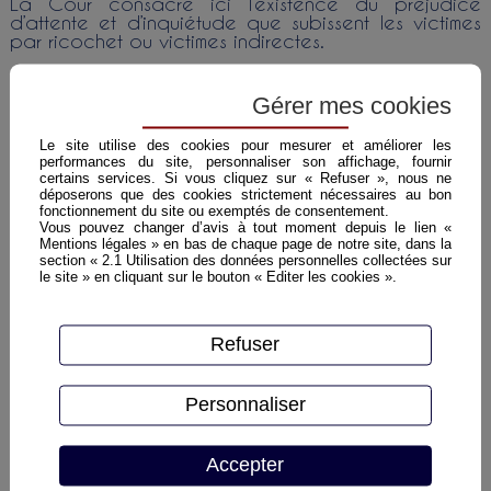
La Cour consacre ici l’existence du préjudice
d’attente et d’inquiétude que subissent les victimes
par ricochet ou victimes indirectes.
La Cour définit ce préjudice comme se réalisant
entre la découverte de l’événement par les proches
Gérer mes cookies
et leur connaissance de son issue pour la personne
exposée au péril et est, par sa nature et son
Le site utilise des cookies pour mesurer et améliorer les
intensité, un préjudice spécifique qui ouvre droit à
performances du site, personnaliser son affichage, fournir
indemnisation lorsque la victime directe a subi une
certains services. Si vous cliquez sur « Refuser », nous ne
atteinte grave ou est décédée des suites de cet
déposerons que des cookies strictement nécessaires au bon
événement.
fonctionnement du site ou exemptés de consentement.
Vous pouvez changer d’avis à tout moment depuis le lien «
La Cour par ailleurs distingue expressément ce
Mentions légales » en bas de chaque page de notre site, dans la
préjudice d’attente et d’inquiétude du préjudice
section « 2.1 Utilisation des données personnelles collectées sur
le site » en cliquant sur le bouton « Editer les cookies ».
d’affection.
Pour rappel, le préjudice d’affection peut être défini
comme le préjudice subi par certains proches de la
Refuser
victime à la suite du décès de celle-ci.
Le préjudice d’attente et d’inquiétude n’est pas
Personnaliser
systématique en cas de perte d’un proche. Il ne
peut être retenu que dans des circonstances
particulières. Il s’agit du cas où les proches de la
Accepter
victime apprennent que celle-ci a été exposée à
un risque grave et n’obtiennent confirmation de la