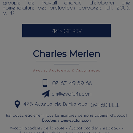
groupe de travail chargé d’élaborer une
nomenclature des préjudices corporels, juill. 2005,
p. 4)
PRENDRE RDV
07 67 49 59 66
cm@evojuris.com
475 Avenue de Dunkerque
59160 LILLE
Retrouvez également tous les membres de notre cabinet d'avocat
EvoJuris :
www.evojuris.com
Avocat accidents de la route
-
Avocat accidents médicaux
-
Avocat accident de la vie courante et agressions
-