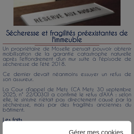
Sécheresse et fragilités préexistantes de
l'immeuble
Un propriétaire de Moselle pensait pouvoir obtenir
mobilisation de la garantie catastrophe naturelle
après l’effondrement d’un mur suite à l'épisode de
sécheresse de l’été 2018.
Ce dernier devait néanmoins essuyer un refus de
son assureur.
La Cour d’appel de Metz (CA Metz 30 septembre
2025, n° 22/0030) a confirmé le refus d’AXA : selon
elle, le sinistre n’était pas directement causé par la
sécheresse, mais par des fragilités anciennes du
bâtiment.
Les faits
Le propriétaire d’une maison constatait
Gérer mes cookies