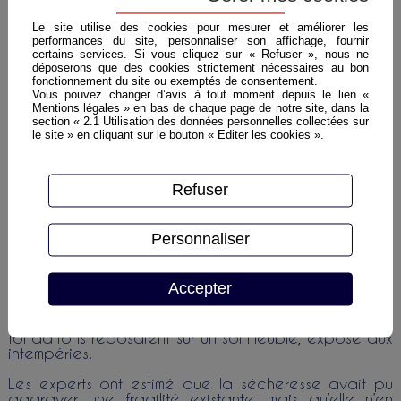
l’effondrement partiel d’un mur pignon. Après
publication en 2019 d’un arrêté reconnaissant l’état
Le site utilise des cookies pour mesurer et améliorer les
de catastrophe naturelle il déclarait ce sinistre à
performances du site, personnaliser son affichage, fournir
son assurance.
certains services. Si vous cliquez sur « Refuser », nous ne
déposerons que des cookies strictement nécessaires au bon
Celle-ci refusait d’intervenir, estimant que la
fonctionnement du site ou exemptés de consentement.
sécheresse n’était pas la cause principale du
Vous pouvez changer d’avis à tout moment depuis le lien «
dommage.
Mentions légales » en bas de chaque page de notre site, dans la
section « 2.1 Utilisation des données personnelles collectées sur
le site » en cliquant sur le bouton « Editer les cookies ».
La décision de la Cour
Les juges rappellent que pour être indemnisé au
titre d’une catastrophe naturelle, il faut prouver que
Refuser
l’événement climatique (ici la sécheresse) est la
cause déterminante du dommage. L’événement
naturel « doit présenter un lien de causalité direct,
Personnaliser
déterminant et inévitable »
Dans cette affaire il apparait que le mur effondré
Accepter
provenait d’un ancien refend laissé à nu après la
démolition d’une grange en 2001 ; il n’avait pas été
renforcé ni protégé depuis plus de vingt ans ; les
fondations reposaient sur un sol meuble, exposé aux
intempéries.
Les experts ont estimé que la sécheresse avait pu
aggraver une fragilité existante, mais qu’elle n’en