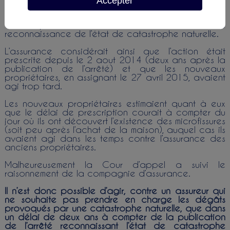
Accepter
L’assurance des anciens propriétaires prétendait
que le délai commençait à courir à compter du jour
de la publication de l’arrêté interministériel de
reconnaissance de l’état de catastrophe naturelle.
L’assurance considérait ainsi que l’action était
prescrite depuis le 2 aout 2014 (deux ans après la
publication de l’arrêté) et que les nouveaux
propriétaires, en assignant le 27 avril 2015, avaient
agi trop tard.
Les nouveaux propriétaires estimaient quant à eux
que le délai de prescription courait à compter du
jour où ils ont découvert l’existence des microfissures
(soit peu après l’achat de la maison), auquel cas ils
avaient agi dans les temps contre l’assurance des
anciens propriétaires.
Malheureusement la Cour d’appel a suivi le
raisonnement de la compagnie d’assurance.
Il n’est donc possible d’agir, contre un assureur qui
ne souhaite pas prendre en charge les dégâts
provoqués par une catastrophe naturelle, que dans
un délai de deux ans à compter de la publication
de l’arrêté reconnaissant l’état de catastrophe