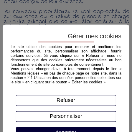
jamais aperçus de leur existence.
Les nouveaux propriétaires se sont approchés de
leur assurance qui a refusé de prendre en charge
le sinistre estimant que celui-ci était antérieur à la
date d’achat de la maison.
Gérer mes cookies
Ils se sont alors tournés vers les vendeurs ainsi que
vers l’assurance qui garantissait le bien à l’époque
de la catastrophe naturelle. Ils les ont ensuite
Le site utilise des cookies pour mesurer et améliorer les
assignés devant le Tribunal le 27 avril 2015
performances du site, personnaliser son affichage, fournir
sollicitant leur condamnation à prendre en charge
certains services. Si vous cliquez sur « Refuser », nous ne
la reprise des fissures.
déposerons que des cookies strictement nécessaires au bon
fonctionnement du site ou exemptés de consentement.
Vous pouvez changer d’avis à tout moment depuis le lien «
Il convient de rappeler que l’action dirigée contre
Mentions légales » en bas de chaque page de notre site, dans la
une assurance est inscrite dans un délai assez court
section « 2.1 Utilisation des données personnelles collectées sur
de deux ans (Articles L.114-1 et L114-2 du Code
le site » en cliquant sur le bouton « Editer les cookies ».
des assurances). Cela signifie qu’une personne
dispose d’un délai de deux ans pour agir en justice
contre une assurance.
Refuser
Il convenait de s’interroger ici sur le point de départ
du délai de prescription. En somme à partir de
quelle date calcule-t-on le délai de deux ans au
Personnaliser
cours duquel il est possible d’agir contre une
assurance ?