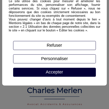
Le site utilise des cookies pour mesurer et améliorer les
sécheresse
maladie
basse ?
performances du site, personnaliser son affichage, fournir
?
nosocomiale
certains services. Si vous cliquez sur « Refuser », nous ne
?
déposerons que des cookies strictement nécessaires au bon
fonctionnement du site ou exemptés de consentement.
Vous pouvez changer d’avis à tout moment depuis le lien «
Mentions légales » en bas de chaque page de notre site, dans la
section « 2.1 Utilisation des données personnelles collectées sur
Vous
le site » en cliquant sur le bouton « Editer les cookies ».
avez été
victime
d’un
crime,
Refuser
d’un
délit,
d’un
Personnaliser
accident
de la vie
courante
Accepter
?