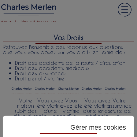
Vos Droits
Retrouvez l'ensemble des réponse aux questions
que vous vous posez sur vos droits en terme de :
Droit des accidents de la route / circulation
Droit des accidents médicaux
Droit des assurances
Droit pénal / victime
Votre
Vous avez
Vous
Vous avez
Votre
maison
été victime
avez été
été victime
assurance
subit des
d’une
victime
d’une erreur
refuse de
désordres
catastrophe
d’un
médicale,
vous
consécutifs
naturelle ?
accident
d’un
indemniser
à une
de la
accident
ou sa
Gérer mes cookies
période
circulation
médical,
proposition
de
?
d’une
est trop